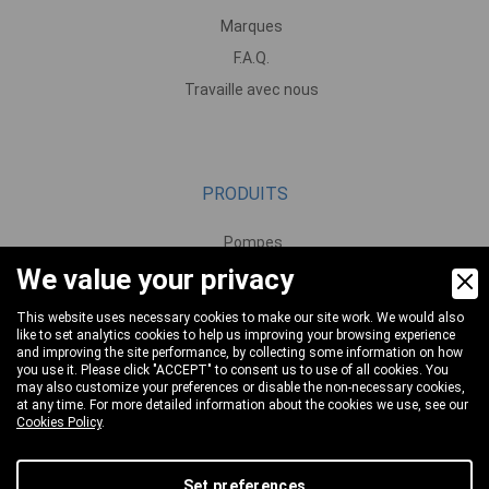
Marques
F.A.Q.
Travaille avec nous
PRODUITS
Pompes
We value your privacy
Moteurs et réducteurs
Vannes
This website uses necessary cookies to make our site work. We would also
like to set analytics cookies to help us improving your browsing experience
Pistolets et lances
and improving the site performance, by collecting some information on how
Buses et têtes de lavage
you use it. Please click "ACCEPT" to consent us to use of all cookies. You
may also customize your preferences or disable the non-necessary cookies,
Pulvérisation et mousse
at any time. For more detailed information about the cookies we use, see our
Cookies Policy
.
Tuyaux et enrouleurs
Raccords
Set preferences