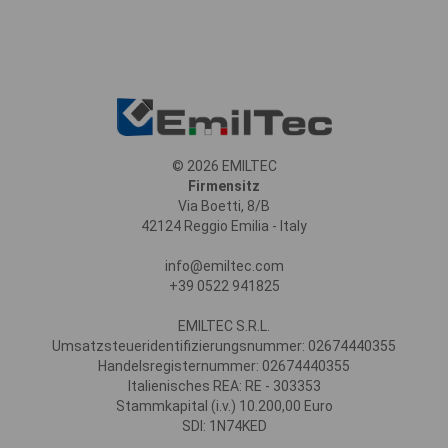
© 2026 EMILTEC
Firmensitz
Via Boetti, 8/B
42124 Reggio Emilia - Italy
info@emiltec.com
+39 0522 941825
EMILTEC S.R.L.
Umsatzsteueridentifizierungsnummer: 02674440355
Handelsregisternummer: 02674440355
Italienisches REA: RE - 303353
Stammkapital (i.v.) 10.200,00 Euro
SDI: 1N74KED