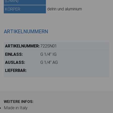
(L/MIN)
delrin und aluminium
KÖRPER
ARTIKELNUMMERN
722SN01
G 1/4" IG
G 1/4" AG
WEITERE INFOS:
Made in Italy