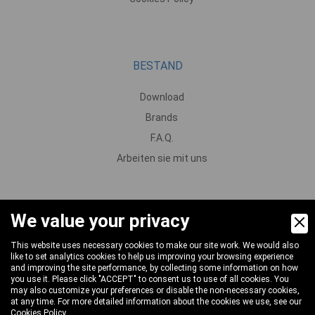
BESTAND
Download
Brands
F.A.Q.
Arbeiten sie mit uns
We value your privacy
PRODUKTE
This website uses necessary cookies to make our site work. We would also
Pumpen
like to set analytics cookies to help us improving your browsing experience
and improving the site performance, by collecting some information on how
Motoren und Untersetzungsgetriebe
you use it. Please click "ACCEPT" to consent us to use of all cookies. You
may also customize your preferences or disable the non-necessary cookies,
Ventile
at any time. For more detailed information about the cookies we use, see our
Cookies Policy
.