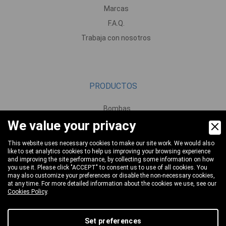
Marcas
F.A.Q.
Trabaja con nosotros
PRODUCTOS
Bombas
We value your privacy
Motores y reductores
Válvulas
This website uses necessary cookies to make our site work. We would also
like to set analytics cookies to help us improving your browsing experience
Pistolas y lanzas
and improving the site performance, by collecting some information on how
Boquillas y cabezales de lavado
you use it. Please click "ACCEPT" to consent us to use of all cookies. You
may also customize your preferences or disable the non-necessary cookies,
Nebulización y espuma
at any time. For more detailed information about the cookies we use, see our
Cookies Policy
.
Mangueras y enrolladores de mangueras
Racores y enchufes rápidos
Set preferences
Aspiradoras industriales y repuestos