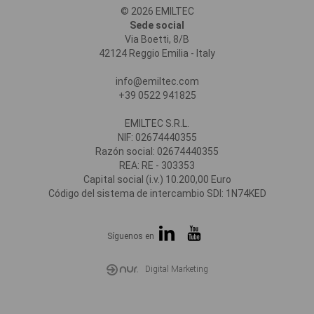
© 2026 EMILTEC
Sede social
Via Boetti, 8/B
42124 Reggio Emilia - Italy
info@emiltec.com
+39 0522 941825
EMILTEC S.R.L.
NIF: 02674440355
Razón social: 02674440355
REA: RE - 303353
Capital social (i.v.) 10.200,00 Euro
Código del sistema de intercambio SDI: 1N74KED
Síguenos en
Digital Marketing