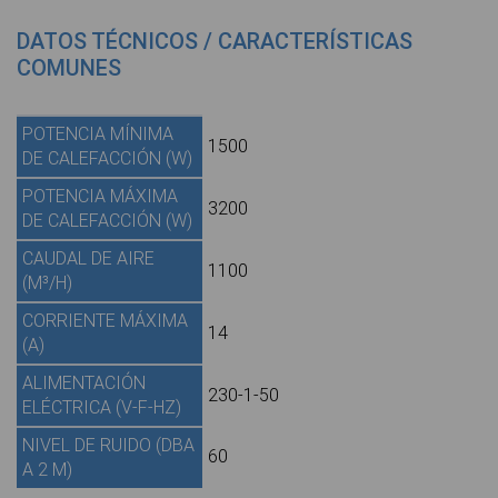
DATOS TÉCNICOS / CARACTERÍSTICAS
COMUNES
POTENCIA MÍNIMA
1500
DE CALEFACCIÓN (W)
POTENCIA MÁXIMA
3200
DE CALEFACCIÓN (W)
CAUDAL DE AIRE
1100
(M³/H)
CORRIENTE MÁXIMA
14
(A)
ALIMENTACIÓN
230-1-50
ELÉCTRICA (V-F-HZ)
NIVEL DE RUIDO (DBA
60
A 2 M)