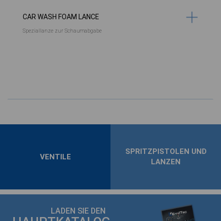
CAR WASH FOAM LANCE
Speziallanze zur Schaumabgabe
SPRITZPISTOLEN UND
DÜSEN 
LE
LANZEN
REINIGUNG
LADEN SIE DEN