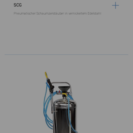
SCG
Pneumatischer Schaumzerstäuber in vernickeltem Edelstahl