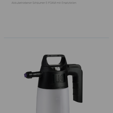
Akkubetriebener Schäumer E-FOAM mit Ersatzteilen