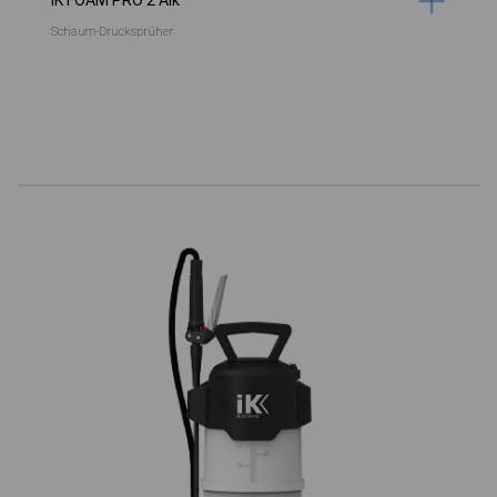
IK FOAM PRO 2 Alk
Schaum-Drucksprüher