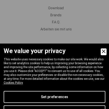
Download
Brands
F.A.Q.
Arbeiten sie mit uns
We value your privacy
PRODUKTE
This website uses necessary cookies to make our site work. We would also
Pumpen
like to set analytics cookies to help us improving your browsing experience
and improving the site performance, by collecting some information on how
Motoren und Untersetzungsgetriebe
you use it. Please click "ACCEPT" to consent us to use of all cookies. You
may also customize your preferences or disable the non-necessary cookies,
Ventile
at any time. For more detailed information about the cookies we use, see our
Cookies Policy
.
Spritzpistolen und Lanzen
Düsen und Reinigungsköpfe
Set preferences
Zerstäubung und Schaum
Schläuche und Schlauchtrommeln