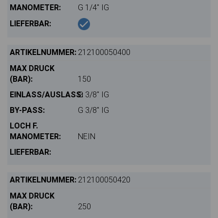
G 1/4" IG
212100050400
150
G 3/8" IG
G 3/8" IG
NEIN
212100050420
250