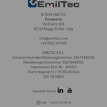
© 2026 EMILTEC
Firmensitz
Via Boetti, 8/B
42124 Reggio Emilia - Italy
info@emiltec.com
+39 0522 941825
EMILTEC S.R.L.
Umsatzsteueridentifizierungsnummer: 02674440355
Handelsregisternummer: 02674440355
Italienisches REA: RE - 303353
Stammkapital (i.v.) 10.200,00 Euro
SDI: 1N74KED
Besuchen Sie uns
Digital Marketing