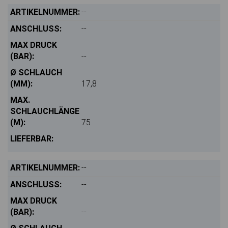
--
--
--
17,8
75
--
--
--