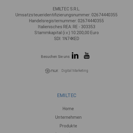
EMILTEC S.R.L.
Umsatzsteueridentifizierungsnummer: 02674440355
Handelsregisternummer: 02674440355
Italienisches REA: RE - 303353
Stammkapital (i.v.) 10.200,00 Euro
SDI: 1N74KED
Besuchen Sie uns
Digital Marketing
EMILTEC
Home
Unternehmen
Produkte