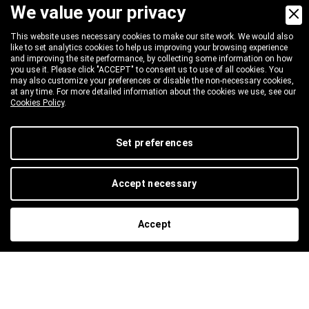
We value your privacy
PRODUKTE
This website uses necessary cookies to make our site work. We would also
Pumpen
like to set analytics cookies to help us improving your browsing experience
and improving the site performance, by collecting some information on how
Motoren und Untersetzungsgetriebe
you use it. Please click "ACCEPT" to consent us to use of all cookies. You
may also customize your preferences or disable the non-necessary cookies,
Ventile
at any time. For more detailed information about the cookies we use, see our
Cookies Policy
.
Spritzpistolen und Lanzen
Düsen und Reinigungsköpfe
Set preferences
Zerstäubung und Schaum
Schläuche und Schlauchtrommeln
Accept necessary
An- und Verschlüsse
Industrielle Sauger und Ersatzteile
Accept
Tankstelle
Kessel
Zubehör