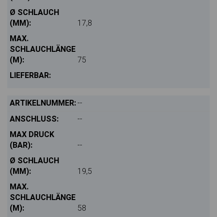
17,8
75
--
--
--
19,5
58