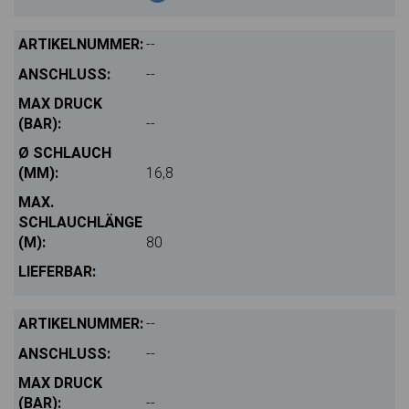
--
--
--
16,8
80
--
--
--