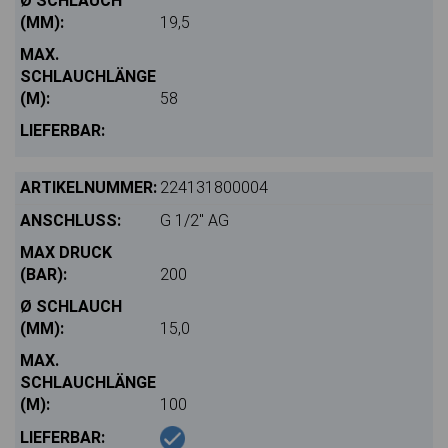
19,5
58
224131800004
G 1/2" AG
200
15,0
100