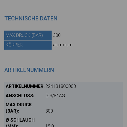
TECHNISCHE DATEN
MAX DRUCK (BAR)
300
aluminium
KÖRPER
ARTIKELNUMMERN
224131800003
G 3/8" AG
300
15,0