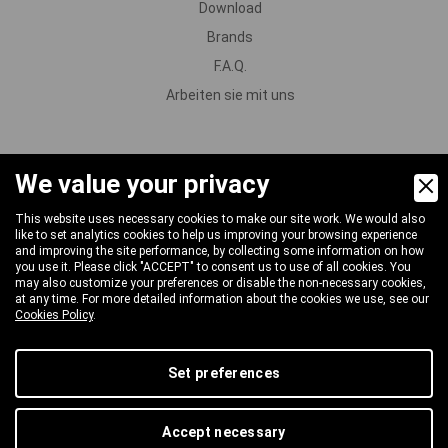
Download
Brands
F.A.Q.
Arbeiten sie mit uns
We value your privacy
PRODUKTE
This website uses necessary cookies to make our site work. We would also
Pumpen
like to set analytics cookies to help us improving your browsing experience
and improving the site performance, by collecting some information on how
Motoren und Untersetzungsgetriebe
you use it. Please click "ACCEPT" to consent us to use of all cookies. You
may also customize your preferences or disable the non-necessary cookies,
Ventile
at any time. For more detailed information about the cookies we use, see our
Cookies Policy
.
Spritzpistolen und Lanzen
Düsen und Reinigungsköpfe
Set preferences
Zerstäubung und Schaum
Schläuche und Schlauchtrommeln
Accept necessary
An- und Verschlüsse