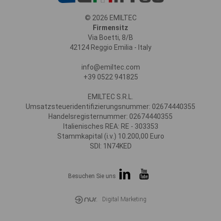
© 2026 EMILTEC
Firmensitz
Via Boetti, 8/B
42124 Reggio Emilia - Italy
info@emiltec.com
+39 0522 941825
EMILTEC S.R.L.
Umsatzsteueridentifizierungsnummer: 02674440355
Handelsregisternummer: 02674440355
Italienisches REA: RE - 303353
Stammkapital (i.v.) 10.200,00 Euro
SDI: 1N74KED
Besuchen Sie uns
Digital Marketing