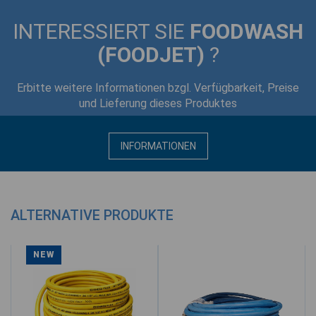
INTERESSIERT SIE
FOODWASH
(FOODJET)
?
Erbitte weitere Informationen bzgl. Verfügbarkeit, Preise
und Lieferung dieses Produktes
INFORMATIONEN
ALTERNATIVE PRODUKTE
NEW