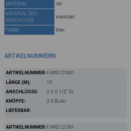
MATERIAL
nbr
MATERIAL DER
edelstahl
ANSCHLÜSSE
blau
FARBE
ARTIKELNUMMERN
FJWS121001
10
2 X G 1/2" IG
2 X BLAU
FJWS121501